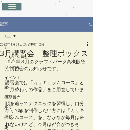
記事
ALL
2022年1月31日
読了時間: 2分
ALL
3月講習会 整理ボックス
スケジュール
2022年３月のクラフトパーク高槻阪急
レッスン
店講習会のお知らせです。
イベント
講習会では「カリキュラムコース」と
箱
「月替わりの作品」をご用意していま
す。
作品販売
順を追ってテクニックを習得し、自分
歩く
なりの箱を制作したい方には「カリキ
掲載
ュラムコース」を、なかなか毎月は来
れないけれど、今月は都合がつきそ
旅