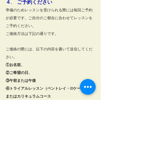
４.　ご予約ください
準備のためレッスンを受けられる際には毎回ご予約
が必要です。ご自分のご都合に合わせてレッスンを
ご予約ください。
ご連絡方法は下記の通りです。
ご連絡の際には、以下の内容を書いて送信してくだ
さい。
①お名前、
②ご希望の日、
③午前または午後　
④トライアルレッスン（ペントレイ・IDケース）、
またはカリキュラムコース　
⑤連絡先　
３日以内にご連絡をいたします。もし３日以内に返
信がない場合は、もう一度ご連絡ください。
☑
 　メール　→　 　