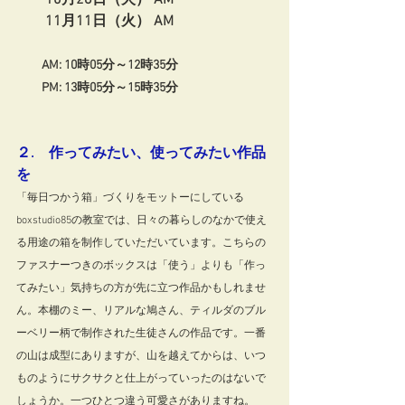
　　10月28日
（火）
 AM
11
月11日
（火）
 AM
　　AM: 10時05分～12時35分　    
　　PM: 13時05分～15時35分 
２.　作ってみたい、使ってみたい作品
を
「毎日つかう箱」づくりをモットーにしている
boxstudio85の教室では、日々の暮らしのなかで使え
る用途の箱を制作していただいています。こちらの
ファスナーつきのボックスは「使う」よりも「作っ
てみたい」気持ちの方が先に立つ作品かもしれませ
ん。本棚のミー、リアルな鳩さん、ティルダのブル
ーベリー柄で制作された生徒さんの作品です。一番
の山は成型にありますが、山を越えてからは、いつ
ものようにサクサクと仕上がっていったのはないで
しょうか。一つひとつ違う可愛さがありますね。