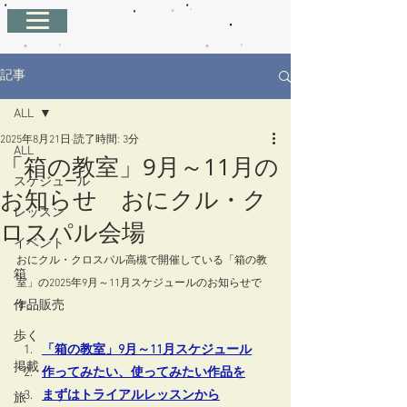
記事
ALL
2025年8月21日
読了時間: 3分
ALL
「箱の教室」9月～11月の
スケジュール
お知らせ おにクル・ク
レッスン
ロスパル会場
イベント
おにクル・クロスパル高槻で開催している「箱の教
箱
室」の2025年9月～11月スケジュールのお知らせで
作品販売
す。
歩く
「箱の教室」9月～11月スケジュール
掲載
作ってみたい、使ってみたい作品を
まずはトライアルレッスンから
旅