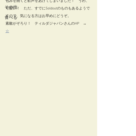
包みを開くと歓声をあげてしまいました！　うわ、
その他
可愛い！　ただ、すでにSoldoutのものもあるようで
すので、気になる方はお早めにどうぞ。 
食べる
素敵がぞろり！　ティルダジャパンさんのHP　→　
☆