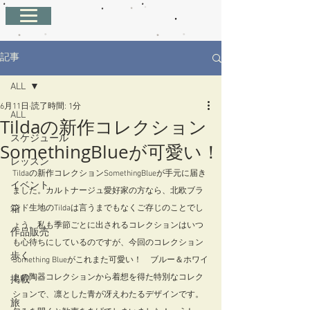
記事
ALL
6月11日
読了時間: 1分
ALL
Tildaの新作コレクション
スケジュール
SomethingBlueが可愛い！
レッスン
Tildaの新作コレクションSomethingBlueが手元に届き
イベント
ました。カルトナージュ愛好家の方なら、北欧ブラ
箱
ンド生地のTildaは言うまでもなくご存じのことでし
ょう。私も季節ごとに出されるコレクションはいつ
作品販売
も心待ちにしているのですが、今回のコレクション 
歩く
Something Blueがこれまた可愛い！　ブルー＆ホワイ
トの陶器コレクションから着想を得た特別なコレク
掲載
ションで、凛とした青が冴えわたるデザインです。
旅