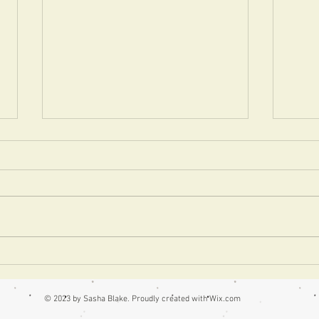
次は「阪神の北欧フェア
作品
2025」11/5から
だ本
© 2023 by Sasha Blake. Proudly created with
Wix.com