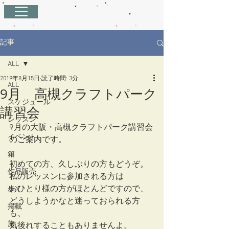
記事
ALL
2019年8月15日
読了時間: 3分
ALL
9月 高槻クラフトパーク
スケジュール
講習会
レッスン
9月の大阪・高槻クラフトパーク講習会
イベント
のご案内です。
箱
初めての方、久しぶりの方もどうぞ。
作品販売
私のレッスンに参加される方は
おひとり様の方がほとんどですので、
歩く
どうしようかなと迷っておられる方
掲載
も、
旅
気後れすることもありませんよ。