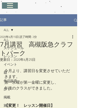
記事
ALL
2020年6月15日
読了時間: 2分
ALL
7月講習 高槻阪急クラフ
スケジュール
トパーク
レッスン
更新日：
2020年6月25日
イベント
今月より、講習日を変更させていただ
箱
きます。
作品販売
第一水曜が第一金曜に変更し、
午後のクラスができました。
歩く
掲載
【変更！　レッスン開催日】
旅