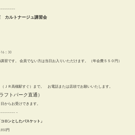
~~~~~~~~ 
店　カルトナージュ講習会
16：30 　 　
講習です。 会員でない方は当日お入りいただけます。 （年会費５５０円）  
」（ＪＲ高槻駅すぐ）まで。　お電話または店頭でお願いいたします。
ラフトパーク直通）
１日からお受けできます。
~~~~~~~~ ~
「コロンとしたバスケット」
850円