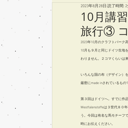
2023年8月28日
読了時間: 
10月講
旅行③ 
2023年10月のクラフトパ
10月も９月と同じドイツ生地
わりません。２コマくらいは
いろんな国の布（デザイン）
厳密にmade inされてい
第３回はドイツへ。すでに作
Westfalenstoffeは
う。今回は有名な馬モチーフ
時にお伝えください。