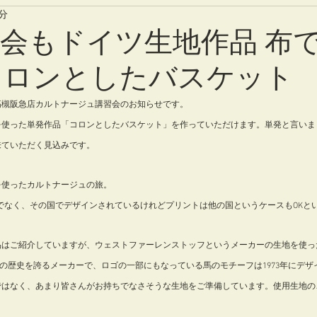
2分
習会もドイツ生地作品 布
コロンとしたバスケット
ーク高槻阪急店カルトナージュ講習会のお知らせです。
を使った単発作品「コロンとしたバスケット」を作っていただけます。単発と言いま
来ていただく見込みです。
を使ったカルトナージュの旅。
るものでなく、その国でデザインされているけれどプリントは他の国というケースもOK
品はご紹介していますが、ウェストファーレンストッフというメーカーの生地を使っ
３世代８０年の歴史を誇るメーカーで、ロゴの一部にもなっている馬のモチーフは1973年に
ではなく、あまり皆さんがお持ちでなさそうな生地をご準備しています。使用生地の