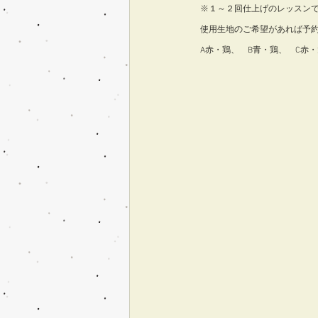
※１～２回仕上げのレッスン
使用生地のご希望があれば予
A赤・鶏、　B青・鶏、　C赤