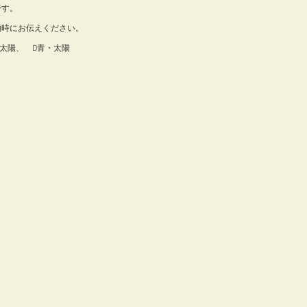
です。
約時にお伝えください。
・太陽、　D青・太陽