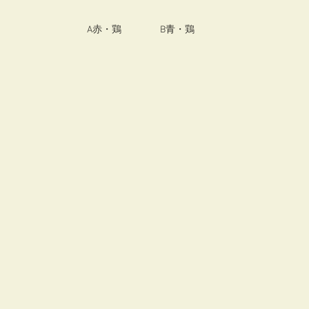
A赤・鶏　　　　B青・鶏