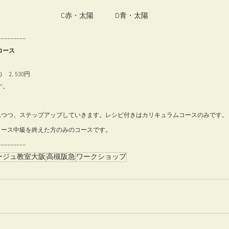
C赤・太陽　　　D青・太陽
~~~~~~~~  
ース 
2, 530円  　
。  
れつつ、ステップアップしていきます。レシピ付きはカリキュラムコースのみです。
コース中級を終えた方のみのコースです。
~~~~~~~~  
ージュ教室大阪
高槻阪急
ワークショップ