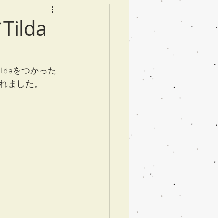
lda
ildaをつかった
れました。