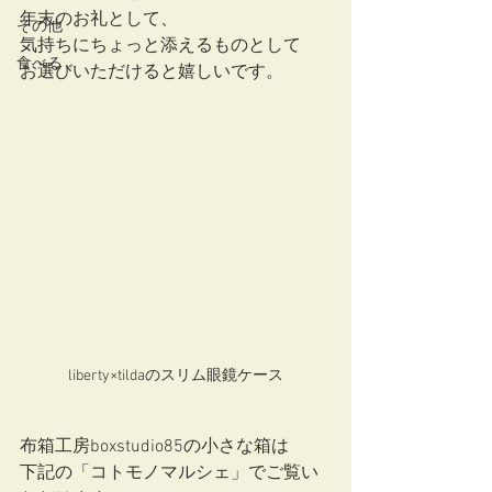
年末のお礼として、 
その他
気持ちにちょっと添えるものとして
食べる
お選びいただけると嬉しいです。  
liberty×tildaのスリム眼鏡ケース
布箱工房boxstudio85の小さな箱は
下記の「コトモノマルシェ」でご覧い