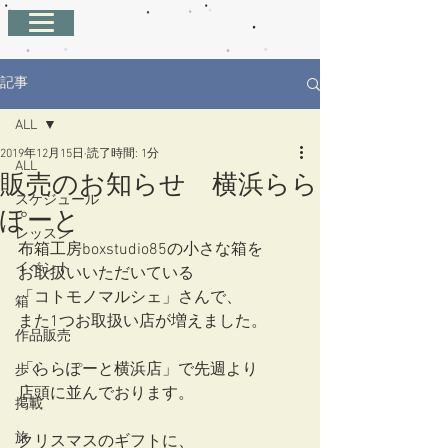
記事
ALL
2019年12月15日
読了時間: 1分
ALL
販売のお知らせ 横浜らら
スケジュール
ぽーと
レッスン
布箱工房boxstudio85の小さな箱を
イベント
お取扱いいただいている
「コトモノマルシェ」さんで、
箱
また1つお取扱い店が増えました。
作品販売
「ららぽーと横浜店」で先週より
歩く
店頭に並んでおります。
掲載
旅
クリスマスのギフトに、