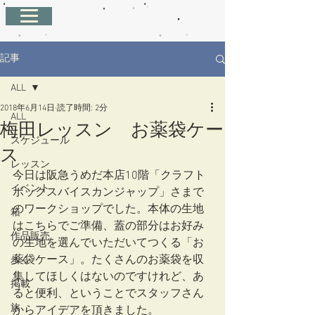
記事
ALL
2018年6月14日
読了時間: 2分
ALL
梅田レッスン お薬袋ケー
スケジュール
ス
レッスン
今日は阪急うめだ本店10階「クラフト
イベント
ボックスバイスカンジャップ」さまで
のワークショップでした。本体の生地
箱
はこちらでご準備、蓋の部分はお好み
作品販売
の生地を選んでいただいてつくる「お
薬袋ケース」。たくさんのお薬袋を収
歩く
集してほしくはないのですけれど、あ
掲載
ると便利、ということでスタッフさん
旅
からアイデアを頂きました。