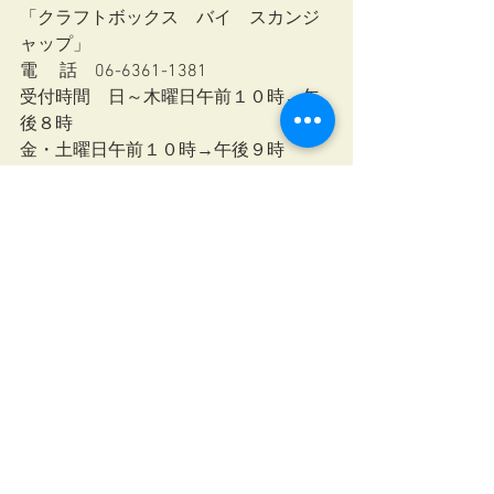
「クラフトボックス　バイ　スカンジ
ャップ」
電　 話　06-6361-1381  
受付時間　日～木曜日午前１０時→午
後８時　  
金・土曜日午前１０時→午後９時
＃カルトナージュ教室大阪　　＃ティ
ルダ　＃Tilda　＃北欧生地 　　＃クラ
フトボックスバイスカンジャップ　　 
#
ワークショップ
　＃趣味
＃阪急うめだ本店　　＃boxstudio85　