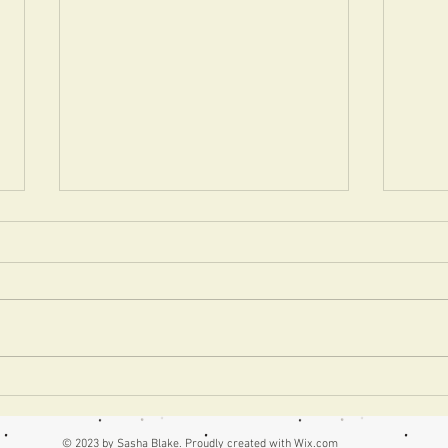
モリスに続いて、seriaでトワ
フラ
ルドジュイを発見！
誌が
© 2023 by Sasha Blake. Proudly created with
Wix.com