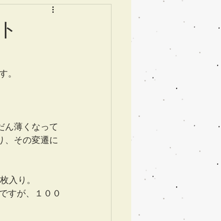
ット
す。
だん薄くなって
り、その変遷に
4枚入り。
ですが、１００