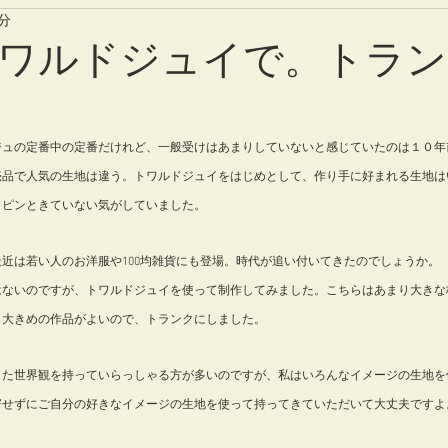
1分
ワルドジュイで。トラン
ジュの定番中の定番だけれど、一般受けはあまりしていないと感じていたのは１０年
売品で人気の生地は違う。トワルドジュイをはじめとして、作り手に好まれる生地は
りピンときていない気がしていました。
近は若い人のお洋服や100均雑貨にも登場。時代が追い付いてきたのでしょうか。
はないのですが、トワルドジュイを使って制作してみました。こちらはあまり大きな
し大きめの作品がよいので、トランクにしました。
した世界観を持っていらっしゃる方が多いのですが、私はいろんなイメージの生地を
寄せずにご自分の好きなイメージの生地を使って持ってきていただいて大丈夫ですよ