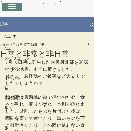
記事
ALL
2018年6月21日
読了時間: 2分
ALL
日常と非常と非日常
スケジュール
6月18日朝に発生した大阪府北部を震源
レッスン
とする地震、本当に驚きました。
皆さま、お怪我やご被害など大丈夫で
イベント
したでしょうか？
箱
我が家は震源地の街で揺れのため、食
作品販売
器が割れ、家具がずれ、本棚が倒れま
歩く
した。散乱したものを片付けた後は、
掲載
家具を寄せて置いたり、重いものを下
に移動させたり、この際に使わない食
旅