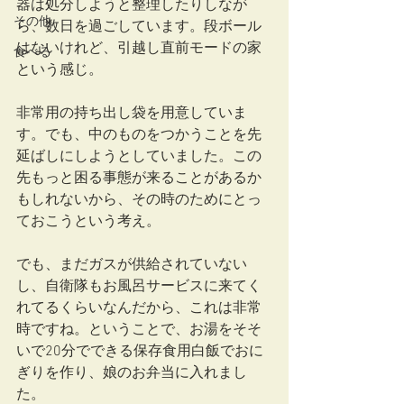
器は処分しようと整理したりしなが
その他
ら、数日を過ごしています。段ボール
はないけれど、引越し直前モードの家
食べる
という感じ。
非常用の持ち出し袋を用意していま
す。でも、中のものをつかうことを先
延ばしにしようとしていました。この
先もっと困る事態が来ることがあるか
もしれないから、その時のためにとっ
ておこうという考え。
でも、まだガスが供給されていない
し、自衛隊もお風呂サービスに来てく
れてるくらいなんだから、これは非常
時ですね。ということで、お湯をそそ
いで20分でできる保存食用白飯でおに
ぎりを作り、娘のお弁当に入れまし
た。