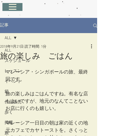
記事
ALL
2018年9月21日
読了時間: 1分
ALL
旅の楽しみ ごはん
スケジュール
レッスン
マレーシア・シンガポールの旅、最終
回です。
イベント
箱
旅の楽しみはごはんですね。有名な店
もよいですが、地元のなんてことない
作品販売
お店に行くのも嬉しい。
歩く
掲載
マレーシア一日目の朝は家の近くの地
元カフェでカヤトーストを。さくっと
旅