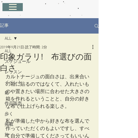
記事
ALL
2019年9月21日
読了時間: 2分
ALL
印象ガラリ! 布選びの面
スケジュール
白さ
レッスン
カルトナージュの面白さは、出来合い
イベント
の箱に貼るのではなくて、入れたいも
のや置きたい場所に合わせた大きさの
箱
箱を作れるということと、自分の好き
作品販売
な布で仕上げられる楽しさ。
歩く
私が準備した中から好きな布を選んで
掲載
作っていただくのもよいですし、すべ
旅
て自分で準備してくださってもいいん