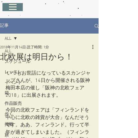
記事
ALL
2018年11月14日
読了時間: 1分
ALL
北欧展は明日から！
スケジュール
レッスン
 いつもお世話になっているスカンジャ
ップさんが、14日から開催される阪神
イベント
梅田本店の催し「阪神の北欧フェア
箱
2018」に出展されます。
作品販売
今回の北欧フェアは「フィンランドを
歩く
中心に北欧の雑貨が大合」なんだそう
掲載
です。ああ、フィンランド。行って半
年が過ぎてしまいました。（フィンラ
旅