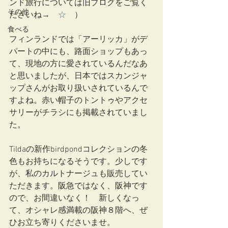
ンド旅行については旧ブログをご覧く
その他
ださいね→　
☆
　）
食べる
フィンランドでは「アーリッカ」がデ
パートの中にも、路面ショップもあっ
て、現地の方に愛されているんだなあ
と思いましたが、日本ではスカンジャ
ップさんがお取り扱いされているんで
すよね。赤い帽子のトントゥやアクセ
サリーがチラシにも掲載されていまし
た。
Tildaの新作birdpondコレクションの冬
色もお持ちになるそうです。少しです
が、私のカルトナージュも販売してい
ただきます。阪急ではなく、阪神です
ので、お間違いなく！　新しくなっ
て、オシャレ感満載の阪神８階へ、ぜ
ひお立ち寄りくださいませ。