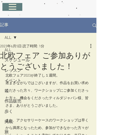
記事
ALL
2023年6月5日
読了時間: 1分
ALL
北欧フェア ご参加ありが
スケジュール
とうございました！
レッスン
北欧フェア2023が終了し１週間。
イベント
遅まきながらではございますが、作品をお買い求め
箱
くださった方々、ワークショップにご参加くださっ
た方々、機会をくださったティルダジャパン様、皆
作品販売
さま、ありがとうございました。
歩く
また、アクセサリーケースのワークショップは早く
掲載
から満席となったため、参加ができなかった方々が
旅