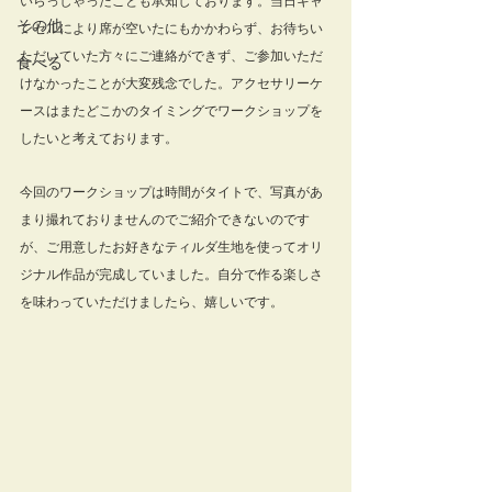
いらっしゃったことも承知しております。当日キャ
その他
ンセルにより席が空いたにもかかわらず、お待ちい
ただいていた方々にご連絡ができず、ご参加いただ
食べる
けなかったことが大変残念でした。アクセサリーケ
ースはまたどこかのタイミングでワークショップを
したいと考えております。
今回のワークショップは時間がタイトで、写真があ
まり撮れておりませんのでご紹介できないのです
が、ご用意したお好きなティルダ生地を使ってオリ
ジナル作品が完成していました。自分で作る楽しさ
を味わっていただけましたら、嬉しいです。