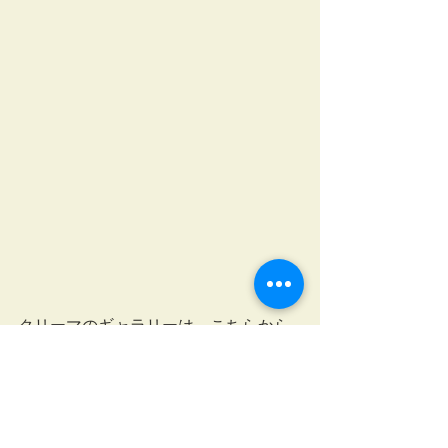
クリーマのギャラリーは　こちらから
どうぞ。
☆
クリーマ
リバティ
マスク収納
作品販売