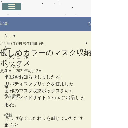
記事
ALL
2021年5月17日
読了時間: 1分
ALL
優しめカラーのマスク収納
スケジュール
ボックス
レッスン
更新日：
2021年6月12日
イベント
先日もお知らせしましたが、
リバティファブリックを使用した
箱
新作のマスク収納ボックスを4点、
作品販売
ハンドメイドサイトCreemaに出品しま
した。
歩く
掲載
さりげなくこだわりを感じていただけ
たらと
旅