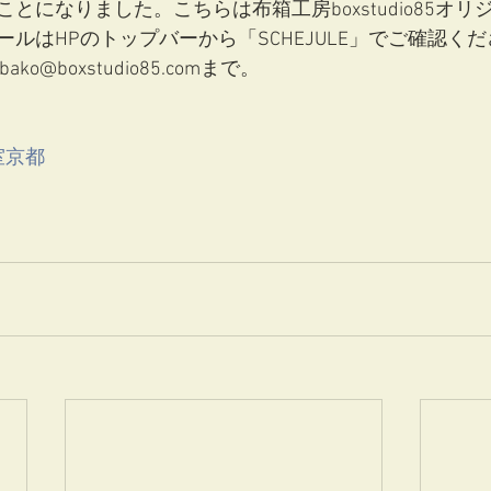
とになりました。こちらは布箱工房boxstudio85オ
ルはHPのトップバーから「SCHEJULE」でご確認く
o@boxstudio85.comまで。
室京都