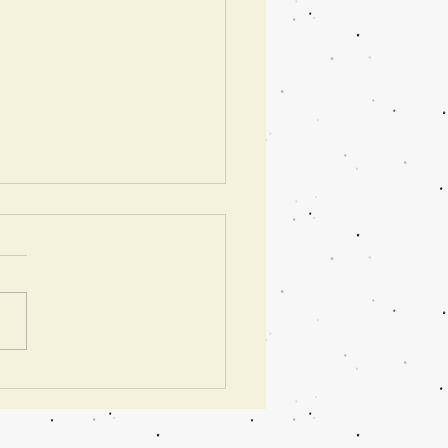
クル・クロスパル高槻で
「箱の教室」6月7月のお
せ