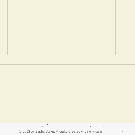
韓国生地にインド生地 世界
おに
の布でパンプキンボックス
開催
【生徒さん作品】
知ら
© 2023 by Sasha Blake. Proudly created with
Wix.com