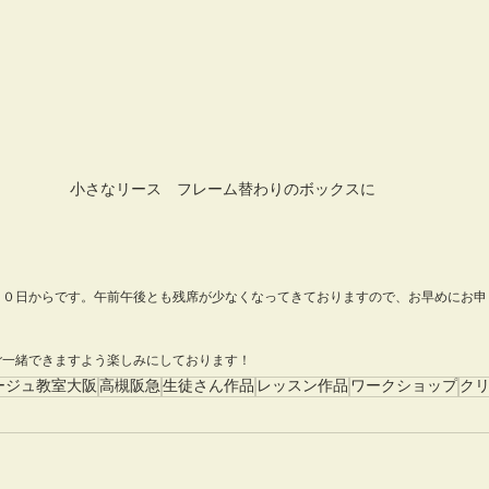
小さなリース　フレーム替わりのボックスに
２０日からです。午前午後とも残席が少なくなってきておりますので、お早めにお申
ご一緒できますよう楽しみにしております！
ージュ教室大阪
高槻阪急
生徒さん作品
レッスン作品
ワークショップ
ク