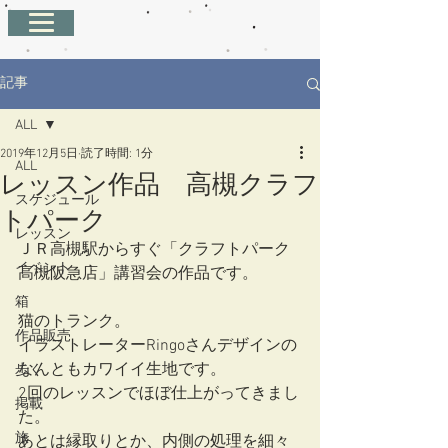
記事
ALL
2019年12月5日
読了時間: 1分
ALL
レッスン作品 高槻クラフ
スケジュール
トパーク
レッスン
ＪＲ高槻駅からすぐ「クラフトパーク
イベント
高槻阪急店」講習会の作品です。
箱
猫のトランク。
作品販売
イラストレーターRingoさんデザインの
なんともカワイイ生地です。
歩く
2回のレッスンでほぼ仕上がってきまし
掲載
た。
旅
あとは縁取りとか、内側の処理を細々