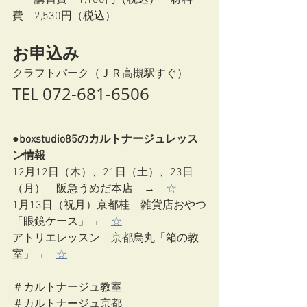
　　講習費　1,100円（税込）　材料
費　2,530円（税込）
お申込み
クラフトパーク（ＪＲ高槻駅すぐ）
TEL 072-681-6506
●boxstudio85のカルトナージュレッス
ン情報
12月12日（木）、21日（土）、23日
（月）　阪急うめだ本店　→　
☆
1月13日（祝月）京都桂　雑貨店おやつ
「眼鏡ケース」→　
☆
アトリエレッスン　京都烏丸「箱の教
室」→　
☆
＃カルトナージュ教室
＃カルトナージュ京都