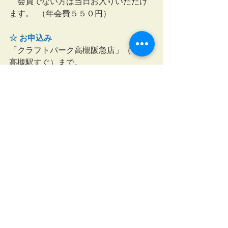
　会員でない方は当日お入りいただけ
ます。  （年会費５５０円）
☆ お申込み
「クラフトパーク高槻阪急店」（ＪＲ
高槻駅すぐ）まで。
　お電話または店頭でお願いいたしま
す。
TEL 072-681-6506
　（クラフトパーク直通）　
クラフトパーク
カルトナージュ教室大阪
リクエスト作品
レッスン
すべて表示
最新記事