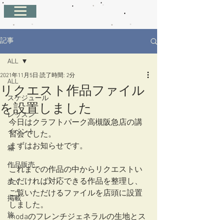
記事
ALL
2021年11月5日
読了時間: 2分
ALL
リクエスト作品ファイル
スケジュール
を設置しました
レッスン
今日はクラフトパーク高槻阪急店の講
イベント
習会でした。
まずはお知らせです。
箱
作品販売
これまでの作品の中からリクエストい
ただければ対応できる作品を整理し、
歩く
ご覧いただけるファイルを店頭に設置
掲載
しました。
旅
modaのフレンチジェネラルの生地とス