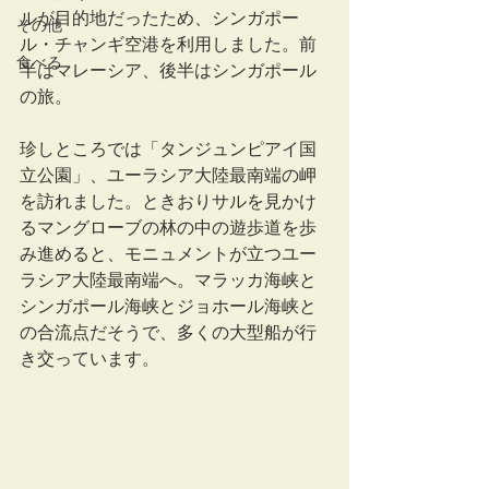
ルが目的地だったため、シンガポー
その他
ル・チャンギ空港を利用しました。前
食べる
半はマレーシア、後半はシンガポール
の旅。
珍しところでは「タンジュンピアイ国
立公園」、ユーラシア大陸最南端の岬
を訪れました。ときおりサルを見かけ
るマングローブの林の中の遊歩道を歩
み進めると、モニュメントが立つユー
ラシア大陸最南端へ。マラッカ海峡と
シンガポール海峡とジョホール海峡と
の合流点だそうで、多くの大型船が行
き交っています。