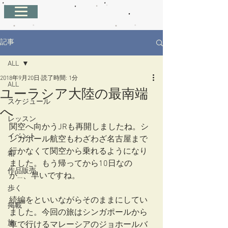
記事
ALL
2018年9月20日
読了時間: 1分
ALL
ユーラシア大陸の最南端
スケジュール
へ
レッスン
関空へ向かうJRも再開しましたね。シ
イベント
ンガポール航空もわざわざ名古屋まで
行かなくて関空から乗れるようになり
箱
ました。もう帰ってから10日なの
作品販売
か…、早いですね。
歩く
続編をといいながらそのままにしてい
掲載
ました。今回の旅はシンガポールから
旅
車で行けるマレーシアのジョホールバ