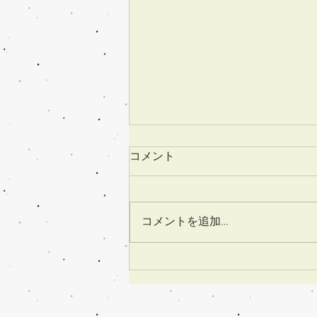
コメント
コメントを追加…
韓国生地にインド生地 世界
の布でパンプキンボックス
【生徒さん作品】