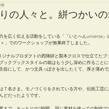
1分
りの人々と。絣つかいの
を広く伝える活動をしている「「いとへんuniverse
eekend＋」でのワークショップが無事終了しました。
seオリジナルプロダクトの西陣絣と製本クロスで仕立てた
ブックブックスタイルの箱はもう少し深めに作ることに
主役にして、かつ文具っぽさを出したくて、厚さ薄めで
は７名さま。モノづくりをされている方や、伝統工芸に
んどだったようです。
業まで、みっちりの2時間。 同じ素材を使っての制作で