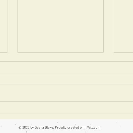
おにクル・クロスパル高槻で
「箱
開催「箱の教室」6月7月のお
学べ
知らせ
力
© 2023 by Sasha Blake. Proudly created with
Wix.com