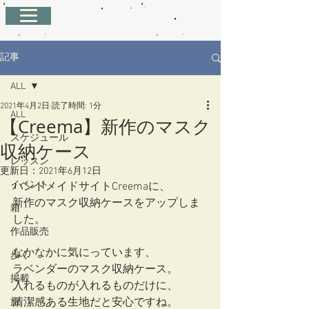
記事
ALL
2021年4月2日
読了時間: 1分
ALL
【Creema】新作のマスク
スケジュール
収納ケース
レッスン
更新日：
2021年6月12日
イベント
ハンドメイドサイトCreemaに、
新作のマスク収納ケースをアップしま
箱
した。
作品販売
なかなかに気にっています、
歩く
ラベンダーのマスク収納ケース。
掲載
入れるものが入れるものだけに、
清潔感ある生地だと安心ですね。
旅