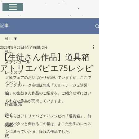
記事
ALL
2023年5月23日
読了時間: 2分
ALL
【生徒さん作品】道具箱
スケジュール
アトリエパピエ75レシピ
レッスン
北欧フェアのお話ばかりが続いていますが、ここで
イベント
クラフトパーク高槻阪急店「カルトナージュ講習
箱
会」の生徒さん作品のご紹介を。ご紹介せずにはい
られない作品が完成していますよ。
作品販売
歩く
こちらはアトリエパピエ75レシピの「道具箱」。前
面がパタッと倒れるこの箱は、よこた先生のレッス
掲載
ンに通っていた頃、憧れの作品でした。
旅