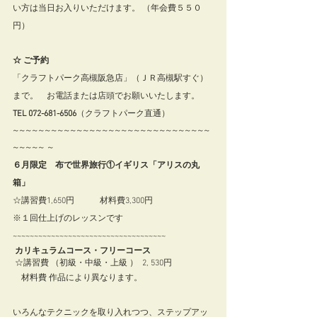
い方は当日お入りいただけます。 （年会費５５０
円）  
☆ ご予約
「クラフトパーク高槻阪急店」（ＪＲ高槻駅すぐ）
まで。　お電話または店頭でお願いいたします。
TEL 072-681-6506
（クラフトパーク直通）
~~~~~~~~~~~~~~~~~~~~~~~~~~~~~~~
~~~~~ ~
６月限定　布で世界旅行①イギリス「アリスの丸
箱」
☆講習費1,650円　　　材料費3,300円
※１回仕上げのレッスンです
~~~~~~~~~~~~~~~~~~~~~~~~~~~~~~~~~~~~  
カリキュラムコース・フリーコース 
 ☆講習費 （初級・中級・上級 ）  2, 530円  　
　材料費 作品により異なります。  
いろんなテクニックを取り入れつつ、ステップアッ