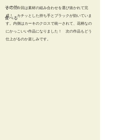
その他
さて、今回は素材の組み合わせを選び抜かれて完
成！　カチッとした持ち手とブラックが効いていま
食べる
す。内側はカーキのクロスで統一されて、花柄なの
にかっこいい作品になりました！　次の作品もどう
仕上がるのか楽しみです。