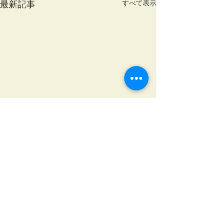
すべて表示
最新記事
コメント