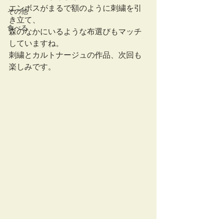
エンボスがまるで額のように刺繍を引
その他
き立て、
食べる
森のなかにいるような布選びもマッチ
していますね。
刺繍とカルトナージュの作品、次回も
楽しみです。