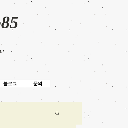
o85
주'
블로그
문의