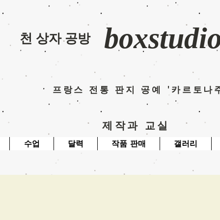
boxstudi
​천 상자 공방
​프랑스 전통 판지 공예 '카르토나
​제작과 교실
수업
달력
작품 판매
갤러리