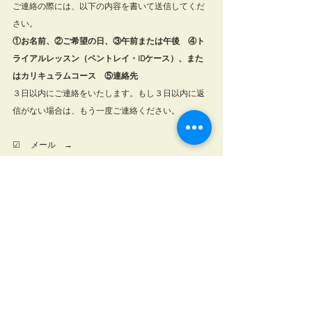
ご連絡の際には、以下の内容を書いて送信してくだ
さい。
①お名前、②ご希望の日、③午前または午後　④ト
ライアルレッスン（ペントレイ・IDケース）、また
はカリキュラムコース　⑤連絡先　
３日以内にご連絡をいたします。もし３日以内に返
信がない場合は、もう一度ご連絡ください。
☑
 　メール　→　 　
nunubako@boxstudio85.com
☑
 　Instagramから     →　
☆
☑ 
 　ホームページ の「お問い合わせ」  →　
☆
☑　
公式LINE    会員さま専用　チャットからご連絡
ください
☑　
レッスン会場　次回の予約をとることができま
す（当日の申し込みはできません）
不明な点などありましたら、お気軽にお問い合わせ