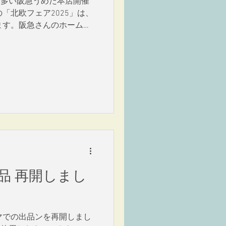
も多い阪急うめだ本店開催
の「北欧フェア2025」は、
れます。阪急さんのホームペ
公開されました。 → ☆
.
品 再開しまし
マでの出品ンを再開しまし