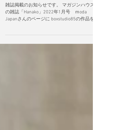
に掲載いただきました
雑誌掲載のお知らせです。 マガジンハウス
の雑誌「Hanako」2022年1月号 ｍoda
Japanさんのページに boxstudio85の作品を
「作家の手しごと」として紹介いただきまし
た。 掲載していただいたマスク収納ボック
スは、 素敵なファブリックが揃うmodaさん
のラインナップから、 雰囲気のあるFrench
GeneralのLa Petite Ecoleコレクションの生地
を使用して制作したもの。 modaファブリッ
クを使う多くの作家作品の中から、
boxstudio85の作品を紹介していただきあり
がとうございます。うれしいこと、このうえ
ありません。 掲載していただいた
「Hanako」1月号は、家電のことや手芸のこ
となどが特集されていて、 内容の充実はも
ちろんなのですが、エコバッグや刺繍糸が付