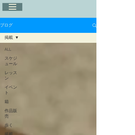
ブログ
掲載
ALL
スケジ
ュール
レッス
ン
イベン
ト
箱
作品販
売
歩く
掲載