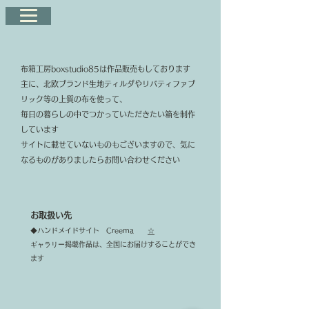
布箱工房boxstudio85は作品販売もしております
主に、北欧ブランド生地ティルダやリバティファブ
リック等の上質の布を使って、
毎日の暮らしの中でつかって
いただきたい箱を制作
しています
サイトに載せていないものもございますので、気に
なるものがありましたらお問い合わせください
お取扱い先
◆ハンドメイドサイト Creema
☆
ギャラリー
掲載作品は、
全国にお届けすることができ
ます